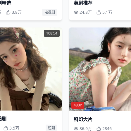
剧精选
英剧推荐
万
3.8万
24.8万
5.1万
电视剧
108:54
480P
感剧
科幻大片
3.5万
短剧
86.9万
2846