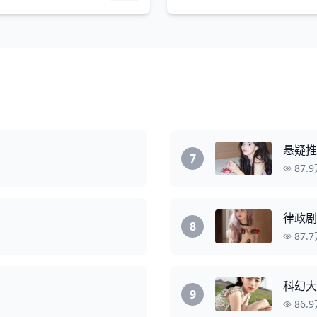
悬疑推
7
87.
律政剧
8
87.
科幻大
9
86.