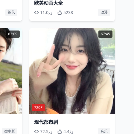
欧美动画大全
11.0万
5238
综艺
动漫
63:09
67:45
720P
现代都市剧
72.5万
4.4万
微电影
音乐