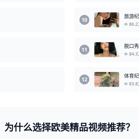
旅游纪
10
86.
脱口秀
11
84.
体育纪
12
83.
为什么选择欧美精品视频推荐？