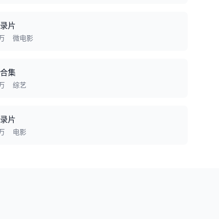
录片
2万
微电影
合集
3万
综艺
录片
8万
电影