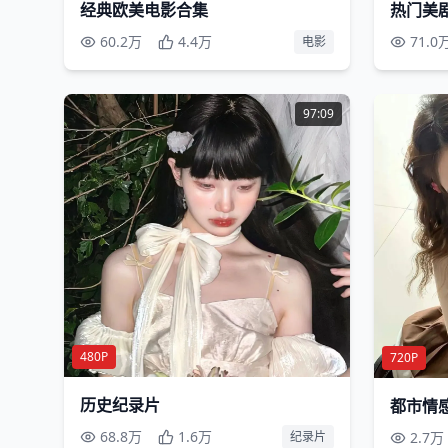
经典欧美电影合集
热门美
60.2万
4.4万
71.0
电影
97:09
480P
720P
历史纪录片
都市情
68.8万
1.6万
2.7万
纪录片