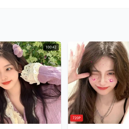
100:42
720P